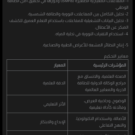
1- المفاعلات المعيارية الصغيرة (SMRs) ودورها في تحقيق أمن الطاقة
الوطني.
2- تحليل التكامل بين المفاعلات النووية والطاقة الشمسية.
3- تحليل البيانات التشغيلية للمفاعلات باستخدام التعلم العميق للكشف
المبكر عن الأعطال.
4- استخدام التقنيات النووية في تحلية المياه.
5- إنتاج النظائر المشعة للأغراض الطبية والصناعية.
معايير التحكيم
المؤشرات الرئيسية
المعيار
الصحة العلمية، والاتساق مع
مراجع الوكالة الدولية للطاقة
الدقة العلمية
الذرية والمعايير العالمية
الوضوح، وجاذبية العرض،
الأثر التعليمي
وفائدته كأداة تعليمية
الأصالة، واستخدام التكنولوجيا،
الإبداع والابتكار
والنهج التفاعلي