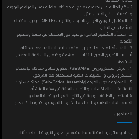
عناوين مقترحه:
يُشجَّع الطلبة على تصميم نماذج أو محاكاة تفاعلية تمثل المرافق النووية
والتطبيقات في الأردن، مثل:
1. المفاعل النووي الأردني للبحوث والتدريب (JRTR): عرض استخدام
الإشعاع في الطب.
2. منشأة التشعيع الجامي: توضيح دور الإشعاع في حفظ وتعقيم
الأغذية.
3. المنشأة المركزية للتخزين المؤقت للنفايات المشعة: محاكاة
أساليب التخزين الآمن للنفايات المشعة وضمان السلامة للمصادر
المشعة.
4. مركز السنكروترون (SESAME) : تطوير نماذج محاكاة للإشعاع
السنكروتروني و التطبيقات البحثية لاستخدام هذا المرفق.
5. المنظومة دون الحرجة (Sub-Critical Assembly): محاكاة سلوك
النيوترونات والعاكسات و التجارب البحثية في هذه المنشأه.
6. استخدام الطاقة النووية في انتاج الكهرباء و تحلية المياه و
الاستخدامات الطبية و الصناعية للتكنلوجيا النووية و تكنلوجيا الاشعاع.
المعلمون
إعداد وسائل إبداعية لتبسيط مفاهيم العلوم النووية للطلاب أثناء