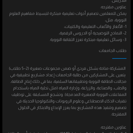
التدريس.
عناوين مقترحه:
يمكن للمعلمين تصميم أدوات تعليمية مبتكرة لتبسيط مفاهيم العلوم
النووية، مثل:
1- الألغاز والألعاب التعليمية والكتيبات،
2- النماذج التوضيحية أو الدروس الرقمية،
3- وسائل تعليمية مبتكرة تعزز الثقافة النووية.
طلاب الجامعات
المشاركة متاحة بشكل فردي أو ضمن مجموعات صغيرة (2–5 طلاب)
يتعين على المشاركين من طلبة الجامعات إعداد مشاريع تطبيقية في
مجالات الطاقة النووية وتطبيقاتها السلمية، بما في ذلك إنتاج الطاقة،
والطب، والصناعة، والزراعة، وإدارة المياه (مثل تحلية المياه باستخدام
المفاعلات النووية الصغيرة المدمجة). وتشجع المسابقة على توظيف
تقنيات الذكاء الاصطناعي وعلوم الروبوتات والتكنولوجيا الحديثة في
تصميم وتنفيذ هذه المشاريع بما يعزز الإبداع والابتكار في الحلول
المقترحة.
عناوين مقترحه: