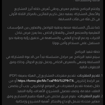
الآمنة والمستدامة”.
ويُختتم البرنامج بتنظيم معرض وطني تُعرض خلاله أبرز المشاريع
والأعمال المشاركة، يعقبه حفل تكريم للفائزين بالمراكز الثلاثة الأولى
في كل فئة من فئات المسابقة.
كما تشكّل المسابقة منصة وطنية للتواصل والتعاون بين المؤسسات
التعليمية والمجتمع المحلي والقطاع الخاص، بما يعزز فرص تبادل
الخبرات، ودعم الإبداع العلمي، والمساهمة في تحقيق رؤية وطنية نحو
مستقبل علمي مستدام وآمن نوويًا.
خطة تنفيذ البرنامج
سيتم تنفيذ البرنامج عبر مراحل متسلسلة تبدأ من الدعوة للمشاركة في
المسابقة وتنتهي بالمعرض الختامي وحفل توزيع الجوائز، وذلك وفق
الخطوات التالية:
تقديم المقترحات
: تقديم مقترحات المشاريع إلى الهيئة بصيغة (PDF)
عبر الرابط إلكتروني
https://forms.gle/MoTcaPfNV1U2PfHT6
أو من
خلال صفحة تقديم المقترحات في الموقع الإلكتروني. يجب أن يتضمن
الملف: مقدمة، وصف تفصيلي للمشروع، الأهداف، وآلية التنفيذ.
تقييم المقترحات:
يقوم فريق مختص من الهيئة بتقييم المشاريع وفق
معايير محددة تشمل:الإبداع والابتكار. أهمية المشروع وإمكانية