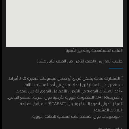
الفئات المستهدفة ومعايير الأهلية
طلاب المدارس (الصف الثامن حتى الصف الثاني عشر)
أ. المشاركة متاحة بشكل فردي أو ضمن مجموعات صغيرة (2–3 أفراد).
ب. يتعين على المشاركين إعداد نماذج في أحد المجالات التالية:
– أحد المنشآت النووية في الأردن : (المفاعل النووي الأردني للبحوث
والتدريب(JRTR)، المنظومة النووية الأردنية دون الحرجة، المشع الجامي،
المركز الدولي لضوء السنكروترون (SEASME) و مرافق معالجة
النفايات المشعة).
– موضوعات حول الاستخدامات السلمية للطاقة النووية.